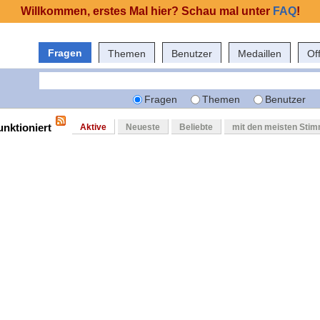
Willkommen, erstes Mal hier? Schau mal unter
FAQ
!
Fragen
Themen
Benutzer
Medaillen
Of
Fragen
Themen
Benutzer
unktioniert
Aktive
Neueste
Beliebte
mit den meisten Sti