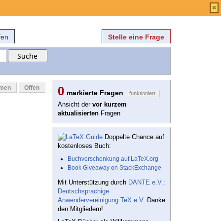
Anmelden
über
FAQ
×
fen
Stelle eine Frage
mmen
Offen
0
markierte Fragen
funktioniert
Ansicht der
vor kurzem
aktualisierten
Fragen
Doppelte Chance auf
kostenloses Buch:
Buchverschenkung auf LaTeX.org
Book Giveaway on StackExchange
Mit Unterstützung durch
DANTE e.V.:
Deutschsprachige
Anwendervereinigung TeX e.V.
Danke
den Mitgliedern!