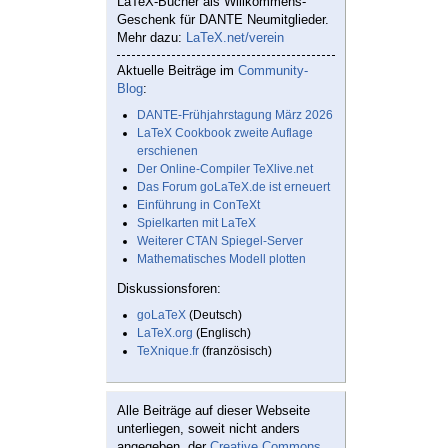
LaTeX-Bücher als Willkommens-
Geschenk für DANTE Neumitglieder.
Mehr dazu:
LaTeX.net/verein
Aktuelle Beiträge im
Community-
Blog
:
DANTE-Frühjahrstagung März 2026
LaTeX Cookbook zweite Auflage
erschienen
Der Online-Compiler TeXlive.net
Das Forum goLaTeX.de ist erneuert
Einführung in ConTeXt
Spielkarten mit LaTeX
Weiterer CTAN Spiegel-Server
Mathematisches Modell plotten
Diskussionsforen:
goLaTeX
(Deutsch)
LaTeX.org
(Englisch)
TeXnique.fr
(französisch)
Alle Beiträge auf dieser Webseite
unterliegen, soweit nicht anders
angegeben, der
Creative Commons