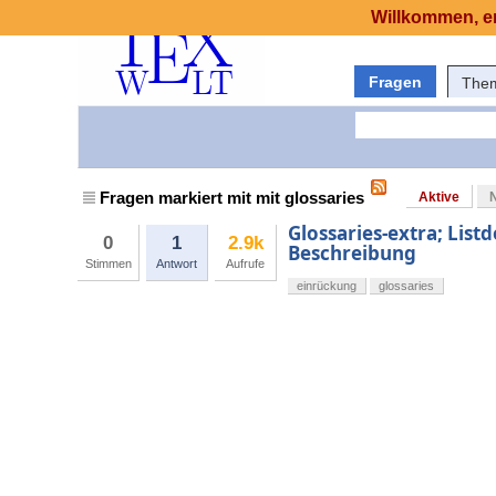
Willkommen, er
Fragen
The
Fragen markiert mit mit glossaries
Aktive
Glossaries-extra; List
0
1
2.9k
Beschreibung
Stimmen
Antwort
Aufrufe
einrückung
glossaries