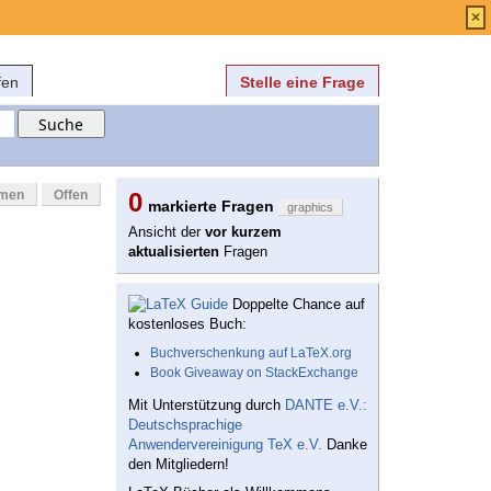
Anmelden
über
FAQ
×
fen
Stelle eine Frage
mmen
Offen
0
markierte Fragen
graphics
Ansicht der
vor kurzem
aktualisierten
Fragen
Doppelte Chance auf
kostenloses Buch:
Buchverschenkung auf LaTeX.org
Book Giveaway on StackExchange
Mit Unterstützung durch
DANTE e.V.:
Deutschsprachige
Anwendervereinigung TeX e.V.
Danke
den Mitgliedern!