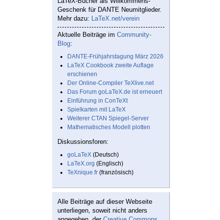
LaTeX-Bücher als Willkommens-
Geschenk für DANTE Neumitglieder.
Mehr dazu:
LaTeX.net/verein
Aktuelle Beiträge im
Community-
Blog
:
DANTE-Frühjahrstagung März 2026
LaTeX Cookbook zweite Auflage
erschienen
Der Online-Compiler TeXlive.net
Das Forum goLaTeX.de ist erneuert
Einführung in ConTeXt
Spielkarten mit LaTeX
Weiterer CTAN Spiegel-Server
Mathematisches Modell plotten
Diskussionsforen:
goLaTeX
(Deutsch)
LaTeX.org
(Englisch)
TeXnique.fr
(französisch)
Alle Beiträge auf dieser Webseite
unterliegen, soweit nicht anders
angegeben, der
Creative Commons