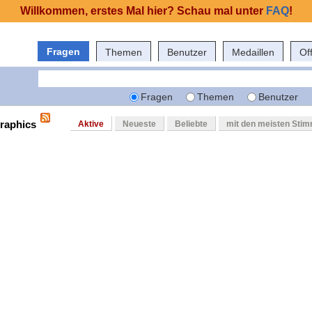
Willkommen, erstes Mal hier? Schau mal unter
FAQ
!
Fragen
Themen
Benutzer
Medaillen
Of
Fragen
Themen
Benutzer
graphics
Aktive
Neueste
Beliebte
mit den meisten Sti