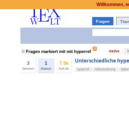
Willkommen, er
Fragen
The
Fragen markiert mit mit hyperref
Aktive
Unterschiedliche hype
3
1
7.5k
Stimmen
Antwort
Aufrufe
hyperref
referenzierung
babel