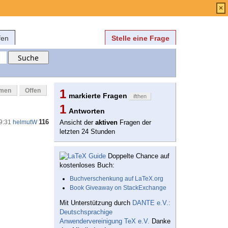
Anmelden
über
FAQ
×
fen
Stelle eine Frage
mmen
Offen
1
markierte Fragen
ifthen
1
Antworten
116
09:31
helmutW
Ansicht der
aktiven
Fragen der
letzten 24 Stunden
Doppelte Chance auf
kostenloses Buch:
Buchverschenkung auf LaTeX.org
Book Giveaway on StackExchange
Mit Unterstützung durch
DANTE e.V.:
Deutschsprachige
Anwendervereinigung TeX e.V.
Danke