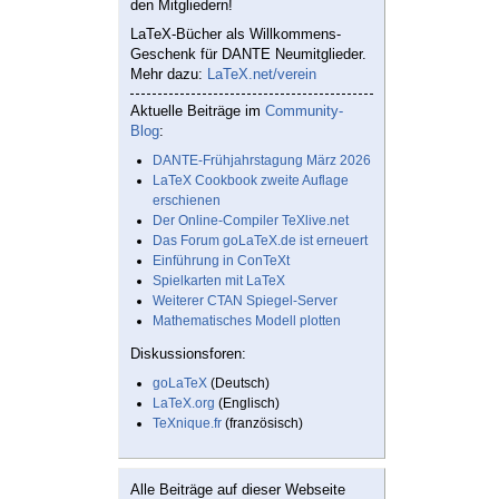
den Mitgliedern!
LaTeX-Bücher als Willkommens-
Geschenk für DANTE Neumitglieder.
Mehr dazu:
LaTeX.net/verein
Aktuelle Beiträge im
Community-
Blog
:
DANTE-Frühjahrstagung März 2026
LaTeX Cookbook zweite Auflage
erschienen
Der Online-Compiler TeXlive.net
Das Forum goLaTeX.de ist erneuert
Einführung in ConTeXt
Spielkarten mit LaTeX
Weiterer CTAN Spiegel-Server
Mathematisches Modell plotten
Diskussionsforen:
goLaTeX
(Deutsch)
LaTeX.org
(Englisch)
TeXnique.fr
(französisch)
Alle Beiträge auf dieser Webseite