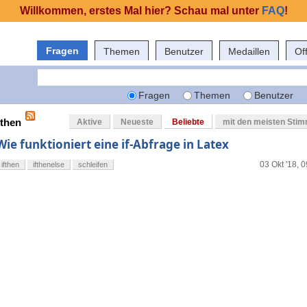
Willkommen, erstes Mal hier? Schau mal unter
FAQ
!
Fragen
Themen
Benutzer
Medaillen
Of
Fragen
Themen
Benutzer
fthen
Aktive
Neueste
Beliebte
mit den meisten Sti
Wie funktioniert eine if-Abfrage in Latex
03 Okt '18, 
ifthen
ifthenelse
schleifen