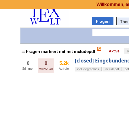
Willkommen, er
Fragen
The
Fragen markiert mit mit includepdf
Aktive
[closed] Eingebundene
0
0
5.2k
Stimmen
Antworten
Aufrufe
includegraphics
includepdf
pd