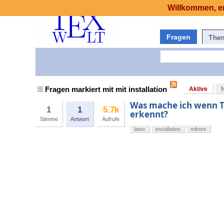
Willkommen, er
Fragen
The
Fragen markiert mit mit installation
Aktive
Was mache ich wenn T
1
1
5.7k
erkennt?
Stimme
Antwort
Aufrufe
latex
installation
miktex