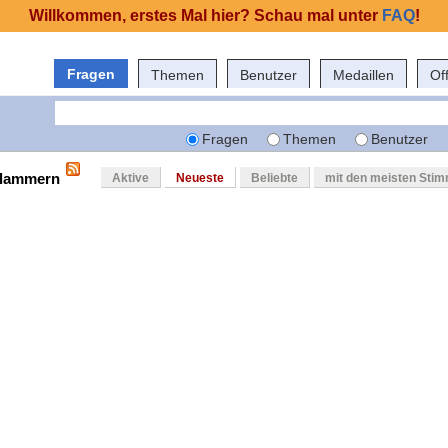
Willkommen, erstes Mal hier? Schau mal unter
FAQ
!
Fragen
Themen
Benutzer
Medaillen
Of
Fragen
Themen
Benutzer
 klammern
Aktive
Neueste
Beliebte
mit den meisten Sti