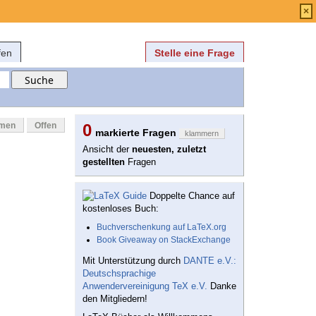
Anmelden
über
FAQ
×
fen
Stelle eine Frage
mmen
Offen
0
markierte Fragen
klammern
Ansicht der
neuesten, zuletzt
gestellten
Fragen
Doppelte Chance auf
kostenloses Buch:
Buchverschenkung auf LaTeX.org
Book Giveaway on StackExchange
Mit Unterstützung durch
DANTE e.V.:
Deutschsprachige
Anwendervereinigung TeX e.V.
Danke
den Mitgliedern!