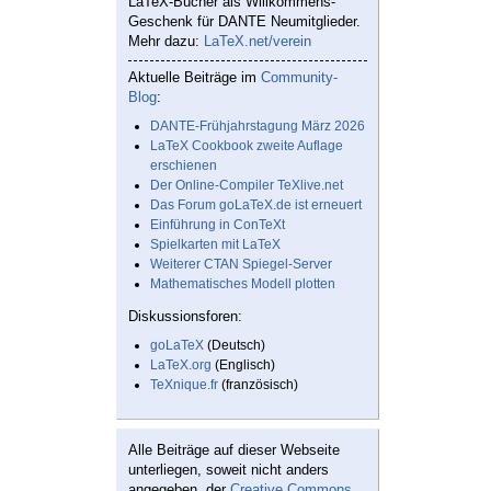
LaTeX-Bücher als Willkommens-
Geschenk für DANTE Neumitglieder.
Mehr dazu:
LaTeX.net/verein
Aktuelle Beiträge im
Community-
Blog
:
DANTE-Frühjahrstagung März 2026
LaTeX Cookbook zweite Auflage
erschienen
Der Online-Compiler TeXlive.net
Das Forum goLaTeX.de ist erneuert
Einführung in ConTeXt
Spielkarten mit LaTeX
Weiterer CTAN Spiegel-Server
Mathematisches Modell plotten
Diskussionsforen:
goLaTeX
(Deutsch)
LaTeX.org
(Englisch)
TeXnique.fr
(französisch)
Alle Beiträge auf dieser Webseite
unterliegen, soweit nicht anders
angegeben, der
Creative Commons