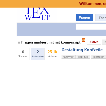
Willkommen, er
Fragen
The
Fragen markiert mit mit koma-script
Aktive
Gestaltung Kopfzeile
0
2
25.1k
Stimmen
Antworten
Aufrufe
fancyhdr
kopf-fuß
kopfzeilen