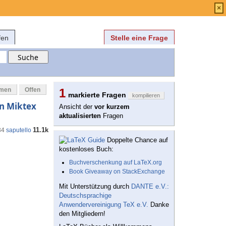
Anmelden
über
FAQ
×
fen
Stelle eine Frage
mmen
Offen
1
markierte Fragen
kompilieren
en Miktex
Ansicht der
vor kurzem
aktualisierten
Fragen
11.1k
34
saputello
Doppelte Chance auf
kostenloses Buch:
Buchverschenkung auf LaTeX.org
Book Giveaway on StackExchange
Mit Unterstützung durch
DANTE e.V.:
Deutschsprachige
Anwendervereinigung TeX e.V.
Danke
den Mitgliedern!