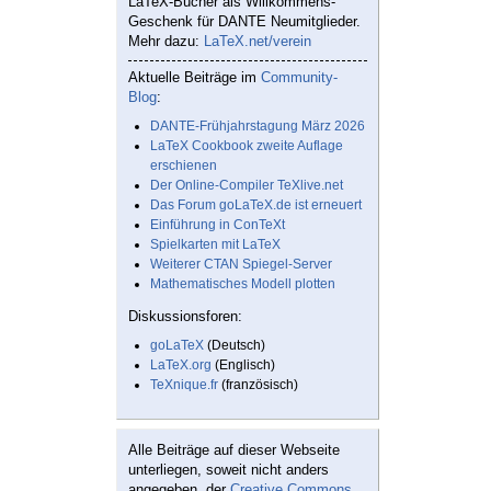
LaTeX-Bücher als Willkommens-
Geschenk für DANTE Neumitglieder.
Mehr dazu:
LaTeX.net/verein
Aktuelle Beiträge im
Community-
Blog
:
DANTE-Frühjahrstagung März 2026
LaTeX Cookbook zweite Auflage
erschienen
Der Online-Compiler TeXlive.net
Das Forum goLaTeX.de ist erneuert
Einführung in ConTeXt
Spielkarten mit LaTeX
Weiterer CTAN Spiegel-Server
Mathematisches Modell plotten
Diskussionsforen:
goLaTeX
(Deutsch)
LaTeX.org
(Englisch)
TeXnique.fr
(französisch)
Alle Beiträge auf dieser Webseite
unterliegen, soweit nicht anders
angegeben, der
Creative Commons