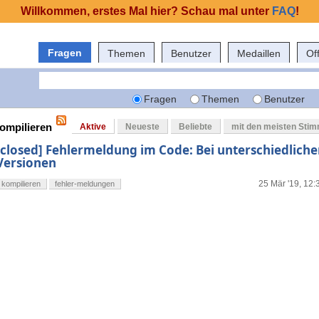
Willkommen, erstes Mal hier? Schau mal unter
FAQ
!
Fragen
Themen
Benutzer
Medaillen
Of
Fragen
Themen
Benutzer
kompilieren
Aktive
Neueste
Beliebte
mit den meisten Sti
[closed] Fehlermeldung im Code: Bei unterschiedlich
Versionen
25 Mär '19, 12:
kompilieren
fehler-meldungen