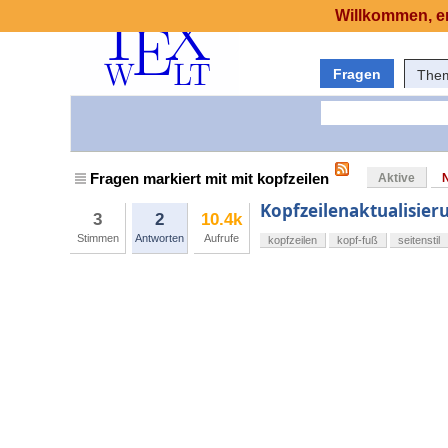
Willkommen, er
Fragen
The
Fragen markiert mit mit kopfzeilen
Aktive
Kopfzeilenaktualisier
3
2
10.4k
Stimmen
Antworten
Aufrufe
kopfzeilen
kopf-fuß
seitenstil