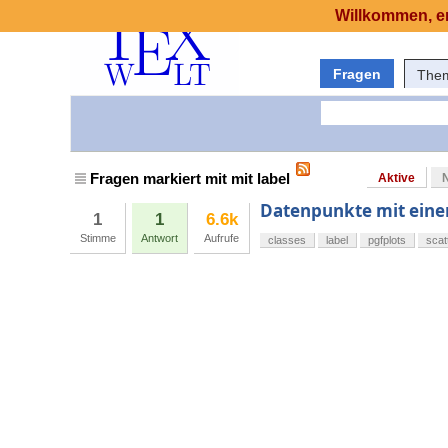
Willkommen, er
Fragen
The
Fragen markiert mit mit label
Aktive
Datenpunkte mit eine
1
1
6.6k
Stimme
Antwort
Aufrufe
classes
label
pgfplots
scat