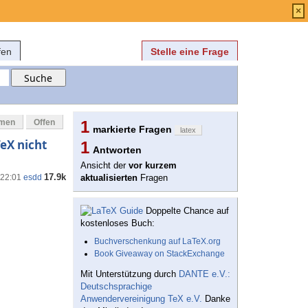
Anmelden
über
FAQ
×
fen
Stelle eine Frage
mmen
Offen
1
markierte Fragen
latex
eX nicht
1
Antworten
Ansicht der
vor kurzem
17.9k
 22:01
esdd
aktualisierten
Fragen
Doppelte Chance auf
kostenloses Buch:
Buchverschenkung auf LaTeX.org
Book Giveaway on StackExchange
Mit Unterstützung durch
DANTE e.V.:
Deutschsprachige
Anwendervereinigung TeX e.V.
Danke