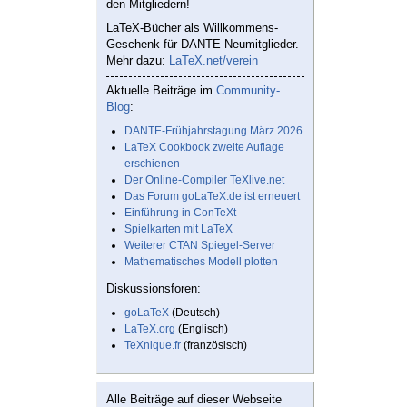
den Mitgliedern!
LaTeX-Bücher als Willkommens-
Geschenk für DANTE Neumitglieder.
Mehr dazu:
LaTeX.net/verein
Aktuelle Beiträge im
Community-
Blog
:
DANTE-Frühjahrstagung März 2026
LaTeX Cookbook zweite Auflage
erschienen
Der Online-Compiler TeXlive.net
Das Forum goLaTeX.de ist erneuert
Einführung in ConTeXt
Spielkarten mit LaTeX
Weiterer CTAN Spiegel-Server
Mathematisches Modell plotten
Diskussionsforen:
goLaTeX
(Deutsch)
LaTeX.org
(Englisch)
TeXnique.fr
(französisch)
Alle Beiträge auf dieser Webseite