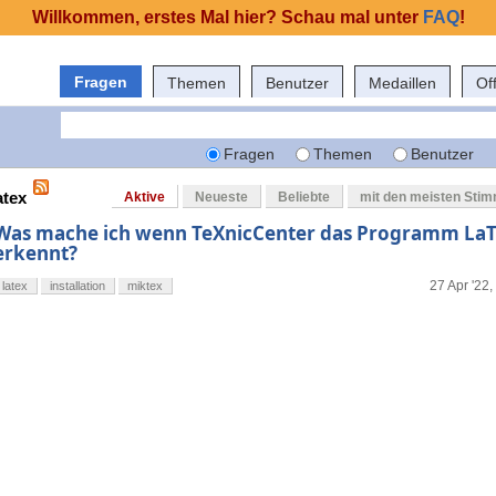
Willkommen, erstes Mal hier? Schau mal unter
FAQ
!
Fragen
Themen
Benutzer
Medaillen
Of
Fragen
Themen
Benutzer
atex
Aktive
Neueste
Beliebte
mit den meisten Sti
Was mache ich wenn TeXnicCenter das Programm LaT
erkennt?
27 Apr '22,
latex
installation
miktex