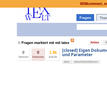
Willkommen, er
Fragen
The
Fragen markiert mit mit latex
Aktive
[closed] Eigen Dokum
0
0
1.8k
und Parameter
Stimmen
Antworten
Aufrufe
latex
dokumentenklassen