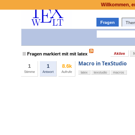
Willkommen, er
Fragen
The
Fragen markiert mit mit latex
Aktive
Macro in TexStudio
1
1
8.6k
Stimme
Antwort
Aufrufe
latex
texstudio
macros