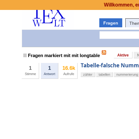
Willkommen, er
Fragen
The
Fragen markiert mit mit longtable
Aktive
Tabelle-falsche Numm
1
1
16.6k
Stimme
Antwort
Aufrufe
zähler
tabellen
nummerierung