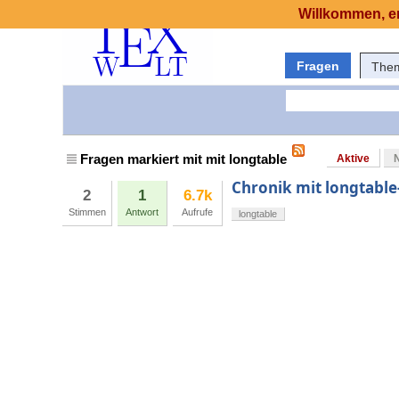
Willkommen, er
Fragen
The
Fragen markiert mit mit longtable
Aktive
Chronik mit longtab
2
1
6.7k
Stimmen
Antwort
Aufrufe
longtable