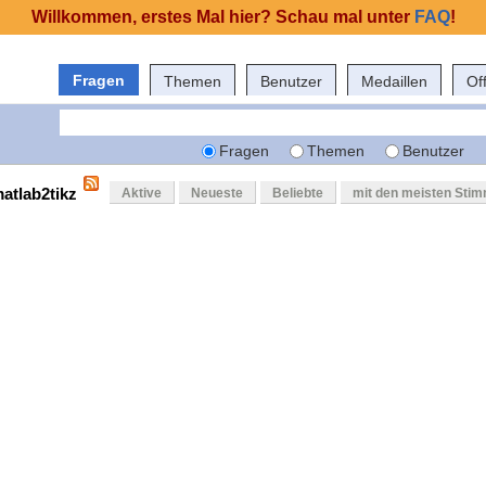
Willkommen, erstes Mal hier? Schau mal unter
FAQ
!
Fragen
Themen
Benutzer
Medaillen
Of
Fragen
Themen
Benutzer
matlab2tikz
Aktive
Neueste
Beliebte
mit den meisten Sti