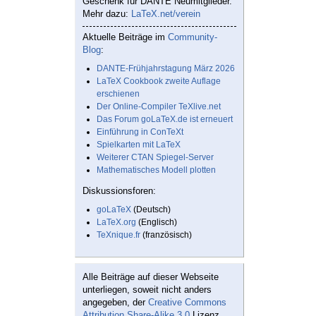
Geschenk für DANTE Neumitglieder.
Mehr dazu:
LaTeX.net/verein
Aktuelle Beiträge im
Community-
Blog
:
DANTE-Frühjahrstagung März 2026
LaTeX Cookbook zweite Auflage
erschienen
Der Online-Compiler TeXlive.net
Das Forum goLaTeX.de ist erneuert
Einführung in ConTeXt
Spielkarten mit LaTeX
Weiterer CTAN Spiegel-Server
Mathematisches Modell plotten
Diskussionsforen:
goLaTeX
(Deutsch)
LaTeX.org
(Englisch)
TeXnique.fr
(französisch)
Alle Beiträge auf dieser Webseite
unterliegen, soweit nicht anders
angegeben, der
Creative Commons
Attribution Share-Alike 3.0
Lizenz