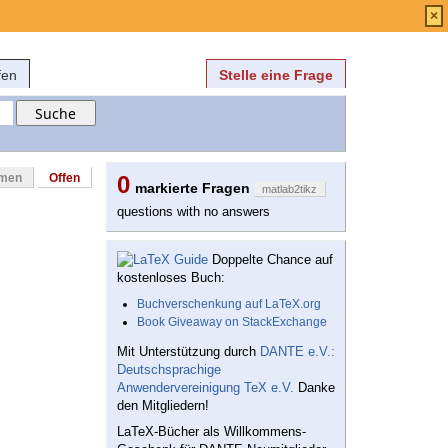
Anmelden
über
FAQ
×
fen
Stelle eine Frage
mmen
Offen
0
markierte Fragen
matlab2tikz
questions with no answers
Doppelte Chance auf
kostenloses Buch:
Buchverschenkung auf LaTeX.org
Book Giveaway on StackExchange
Mit Unterstützung durch
DANTE e.V.:
Deutschsprachige
Anwendervereinigung TeX e.V.
Danke
den Mitgliedern!
LaTeX-Bücher als Willkommens-