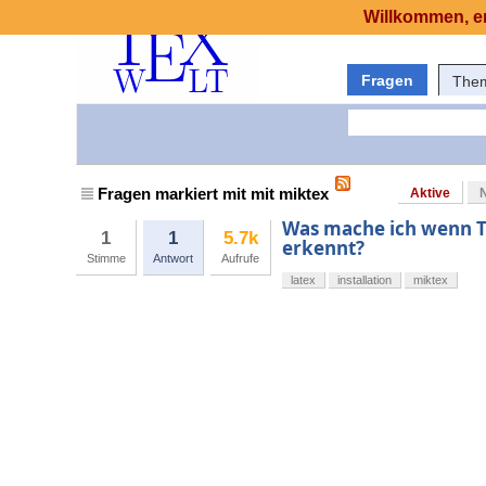
Willkommen, er
Fragen
The
Fragen markiert mit mit miktex
Aktive
Was mache ich wenn T
1
1
5.7k
erkennt?
Stimme
Antwort
Aufrufe
latex
installation
miktex