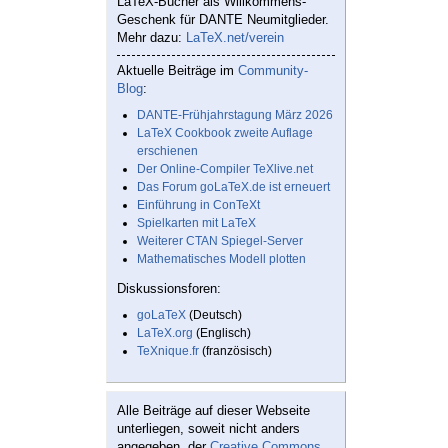
LaTeX-Bücher als Willkommens-
Geschenk für DANTE Neumitglieder.
Mehr dazu:
LaTeX.net/verein
Aktuelle Beiträge im
Community-
Blog
:
DANTE-Frühjahrstagung März 2026
LaTeX Cookbook zweite Auflage
erschienen
Der Online-Compiler TeXlive.net
Das Forum goLaTeX.de ist erneuert
Einführung in ConTeXt
Spielkarten mit LaTeX
Weiterer CTAN Spiegel-Server
Mathematisches Modell plotten
Diskussionsforen:
goLaTeX
(Deutsch)
LaTeX.org
(Englisch)
TeXnique.fr
(französisch)
Alle Beiträge auf dieser Webseite
unterliegen, soweit nicht anders
angegeben, der
Creative Commons