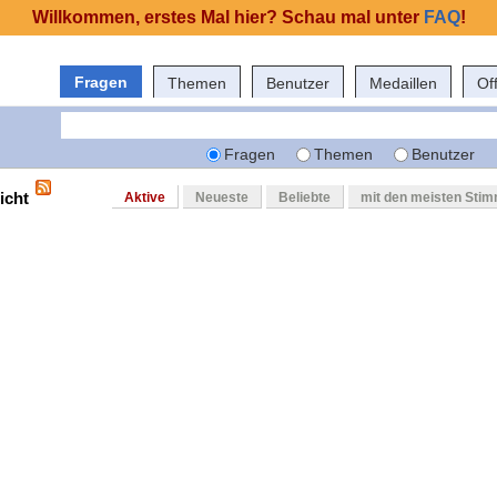
Willkommen, erstes Mal hier? Schau mal unter
FAQ
!
Fragen
Themen
Benutzer
Medaillen
Of
Fragen
Themen
Benutzer
icht
Aktive
Neueste
Beliebte
mit den meisten Sti