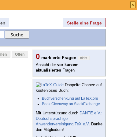
Anmelden
über
FAQ
×
fen
Stelle eine Frage
mmen
Offen
0
markierte Fragen
nicht
Ansicht der
vor kurzem
aktualisierten
Fragen
Doppelte Chance auf
kostenloses Buch:
Buchverschenkung auf LaTeX.org
Book Giveaway on StackExchange
Mit Unterstützung durch
DANTE e.V.:
Deutschsprachige
Anwendervereinigung TeX e.V.
Danke
den Mitgliedern!