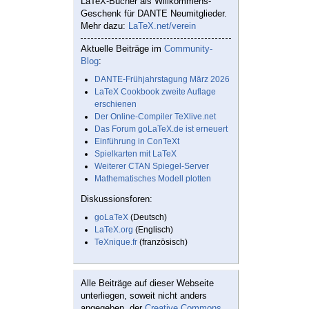
LaTeX-Bücher als Willkommens-
Geschenk für DANTE Neumitglieder.
Mehr dazu:
LaTeX.net/verein
Aktuelle Beiträge im
Community-
Blog
:
DANTE-Frühjahrstagung März 2026
LaTeX Cookbook zweite Auflage
erschienen
Der Online-Compiler TeXlive.net
Das Forum goLaTeX.de ist erneuert
Einführung in ConTeXt
Spielkarten mit LaTeX
Weiterer CTAN Spiegel-Server
Mathematisches Modell plotten
Diskussionsforen:
goLaTeX
(Deutsch)
LaTeX.org
(Englisch)
TeXnique.fr
(französisch)
Alle Beiträge auf dieser Webseite
unterliegen, soweit nicht anders
angegeben, der
Creative Commons