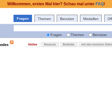
Willkommen, erstes Mal hier? Schau mal unter
FAQ
!
Fragen
Themen
Benutzer
Medaillen
Of
Fragen
Themen
Benutzer
nodes
Aktive
Neueste
Beliebte
mit den meisten Sti