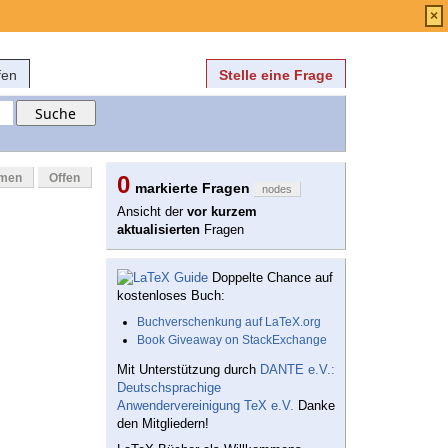
Anmelden
über
FAQ
×
fen
Stelle eine Frage
mmen
Offen
0
markierte Fragen
nodes
Ansicht der
vor kurzem
aktualisierten
Fragen
Doppelte Chance auf
kostenloses Buch:
Buchverschenkung auf LaTeX.org
Book Giveaway on StackExchange
Mit Unterstützung durch
DANTE e.V.:
Deutschsprachige
Anwendervereinigung TeX e.V.
Danke
den Mitgliedern!