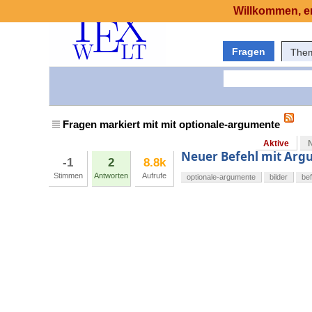
Willkommen, er
Fragen
The
Fragen markiert mit mit optionale-argumente
Aktive
Neuer Befehl mit Arg
-1
2
8.8k
Stimmen
Antworten
Aufrufe
optionale-argumente
bilder
bef