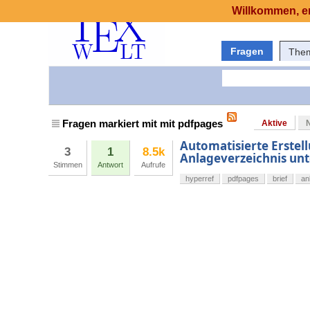
Willkommen, er
Fragen
The
Fragen markiert mit mit pdfpages
Aktive
Automatisierte Erstel
3
1
8.5k
Anlageverzeichnis un
Stimmen
Antwort
Aufrufe
hyperref
pdfpages
brief
an