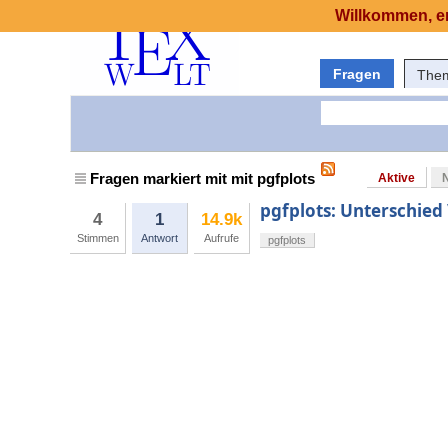
Willkommen, er
Fragen
The
Fragen markiert mit mit pgfplots
Aktive
pgfplots: Unterschied 
4
1
14.9k
Stimmen
Antwort
Aufrufe
pgfplots