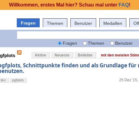
Willkommen, erstes Mal hier? Schau mal unter
FAQ
!
Fragen
Themen
Benutzer
Medaillen
Of
Fragen
Themen
Benutzer
gfplots
Aktive
Neueste
Beliebte
mit den meisten Sti
pgfplots, Schnittpunkte finden und als Grundlage für
benutzen.
25 Dez '15,
tikz
pgfplots