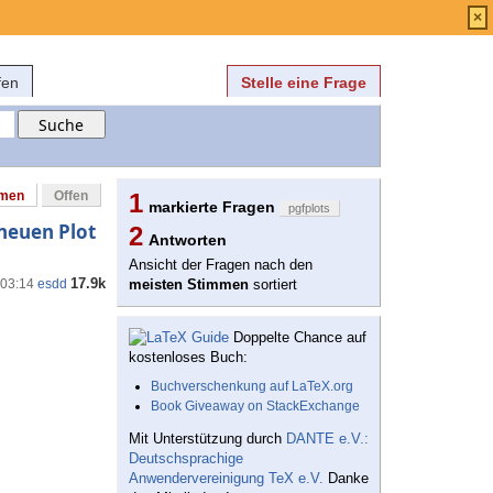
Anmelden
über
FAQ
×
fen
Stelle eine Frage
mmen
Offen
1
markierte Fragen
pgfplots
 neuen Plot
2
Antworten
Ansicht der Fragen nach den
17.9k
 03:14
esdd
meisten Stimmen
sortiert
Doppelte Chance auf
kostenloses Buch:
Buchverschenkung auf LaTeX.org
Book Giveaway on StackExchange
Mit Unterstützung durch
DANTE e.V.:
Deutschsprachige
Anwendervereinigung TeX e.V.
Danke