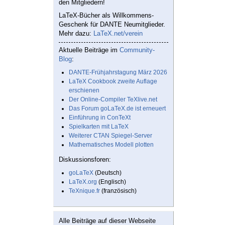
den Mitgliedern!
LaTeX-Bücher als Willkommens-
Geschenk für DANTE Neumitglieder.
Mehr dazu:
LaTeX.net/verein
Aktuelle Beiträge im
Community-
Blog
:
DANTE-Frühjahrstagung März 2026
LaTeX Cookbook zweite Auflage
erschienen
Der Online-Compiler TeXlive.net
Das Forum goLaTeX.de ist erneuert
Einführung in ConTeXt
Spielkarten mit LaTeX
Weiterer CTAN Spiegel-Server
Mathematisches Modell plotten
Diskussionsforen:
goLaTeX
(Deutsch)
LaTeX.org
(Englisch)
TeXnique.fr
(französisch)
Alle Beiträge auf dieser Webseite