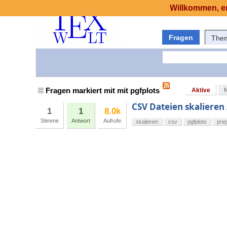
Willkommen, er
Fragen
The
Fragen markiert mit mit pgfplots
Aktive
CSV Dateien skalieren 
1
1
8.0k
Stimme
Antwort
Aufrufe
skalieren
csv
pgfplots
pre