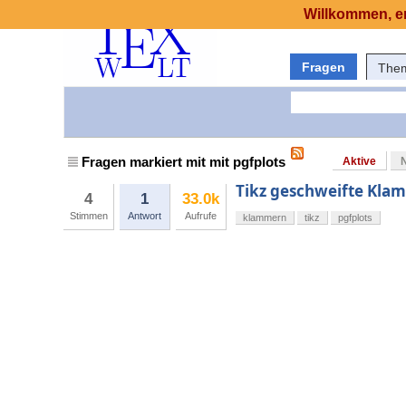
Willkommen, er
Fragen
The
Fragen markiert mit mit pgfplots
Aktive
Tikz geschweifte Kla
4
1
33.0k
Stimmen
Antwort
Aufrufe
klammern
tikz
pgfplots