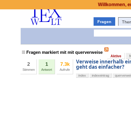
Willkommen, er
Fragen
The
Fragen markiert mit mit querverweise
Aktive
Verweise innerhalb ein
2
1
7.3k
geht das einfacher?
Stimmen
Antwort
Aufrufe
index
indexeintrag
querverwei