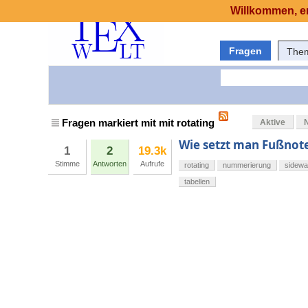
Willkommen, er
Fragen
The
Fragen markiert mit mit rotating
Aktive
Wie setzt man Fußnoten
1
2
19.3k
Stimme
Antworten
Aufrufe
rotating
nummerierung
sidewa
tabellen