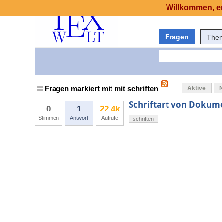
Willkommen, er
Fragen
The
Fragen markiert mit mit schriften
Aktive
Schriftart von Dokume
0
1
22.4k
Stimmen
Antwort
Aufrufe
schriften