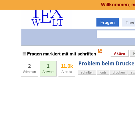
Willkommen, er
Fragen
The
Fragen markiert mit mit schriften
Aktive
Problem beim Drucke
2
1
11.0k
Stimmen
Antwort
Aufrufe
schriften
fonts
drucken
sti