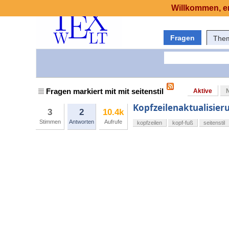
Willkommen, er
Fragen
The
Fragen markiert mit mit seitenstil
Aktive
Kopfzeilenaktualisier
3
2
10.4k
Stimmen
Antworten
Aufrufe
kopfzeilen
kopf-fuß
seitenstil