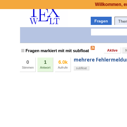
Willkommen, er
Fragen
The
Fragen markiert mit mit subfloat
Aktive
mehrere Fehlermeldun
0
1
6.0k
Stimmen
Antwort
Aufrufe
subfloat