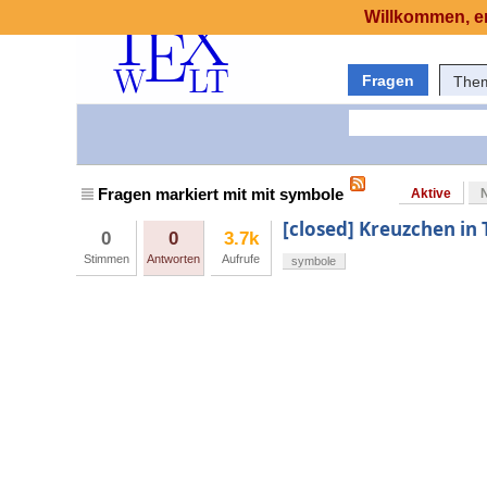
Willkommen, er
Fragen
The
Fragen markiert mit mit symbole
Aktive
[closed] Kreuzchen in 
0
0
3.7k
Stimmen
Antworten
Aufrufe
symbole