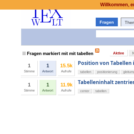
Willkommen, er
Fragen
The
Fragen markiert mit mit tabellen
Aktive
Position von Tabellen
1
1
15.5k
Stimme
Antwort
Aufrufe
tabellen
positionierung
gleitu
Tabelleninhalt zentrie
1
1
11.9k
Stimme
Antwort
Aufrufe
center
tabellen