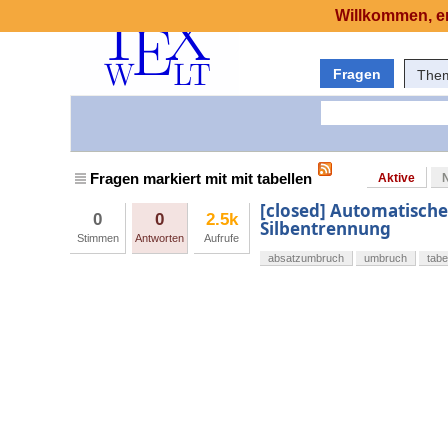
Willkommen, er
Fragen
The
Fragen markiert mit mit tabellen
Aktive
[closed] Automatische
0
0
2.5k
Silbentrennung
Stimmen
Antworten
Aufrufe
absatzumbruch
umbruch
tabe