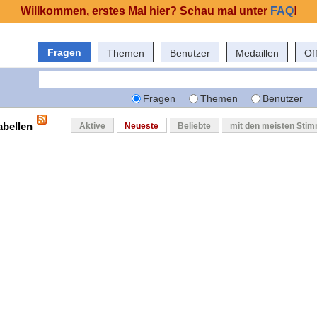
Willkommen, erstes Mal hier? Schau mal unter
FAQ
!
Fragen
Themen
Benutzer
Medaillen
Of
Fragen
Themen
Benutzer
abellen
Aktive
Neueste
Beliebte
mit den meisten Sti