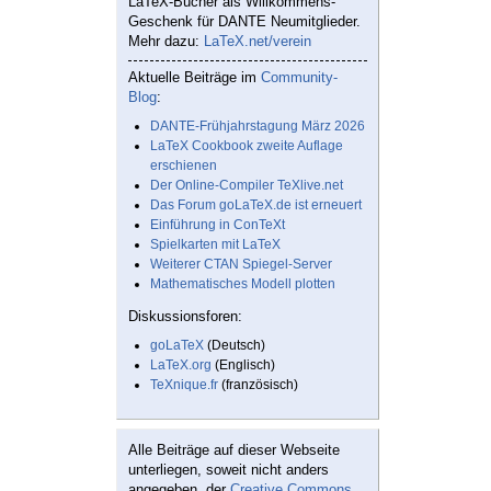
LaTeX-Bücher als Willkommens-
Geschenk für DANTE Neumitglieder.
Mehr dazu:
LaTeX.net/verein
Aktuelle Beiträge im
Community-
Blog
:
DANTE-Frühjahrstagung März 2026
LaTeX Cookbook zweite Auflage
erschienen
Der Online-Compiler TeXlive.net
Das Forum goLaTeX.de ist erneuert
Einführung in ConTeXt
Spielkarten mit LaTeX
Weiterer CTAN Spiegel-Server
Mathematisches Modell plotten
Diskussionsforen:
goLaTeX
(Deutsch)
LaTeX.org
(Englisch)
TeXnique.fr
(französisch)
Alle Beiträge auf dieser Webseite
unterliegen, soweit nicht anders
angegeben, der
Creative Commons