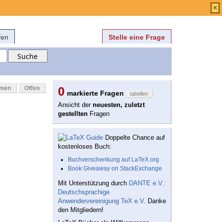
Anmelden
über
FAQ
×
fen
Stelle eine Frage
mmen
Offen
0
markierte Fragen
tabellen
Ansicht der
neuesten, zuletzt
gestellten
Fragen
Doppelte Chance auf
kostenloses Buch:
Buchverschenkung auf LaTeX.org
Book Giveaway on StackExchange
Mit Unterstützung durch
DANTE e.V.:
Deutschsprachige
Anwendervereinigung TeX e.V.
Danke
den Mitgliedern!