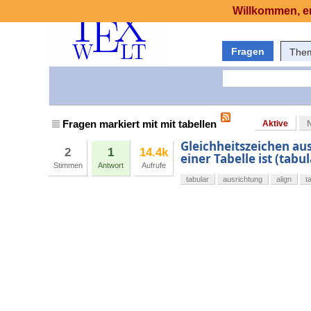
Willkommen, er
Fragen
The
Fragen markiert mit mit tabellen
Aktive
Gleichheitszeichen aus
2
1
14.4k
einer Tabelle ist (ta
Stimmen
Antwort
Aufrufe
tabular
ausrichtung
align
t