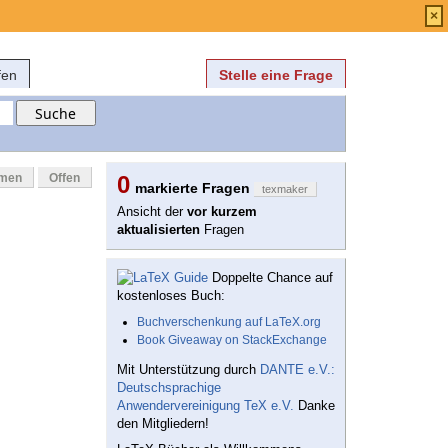
Anmelden
über
FAQ
×
fen
Stelle eine Frage
mmen
Offen
0
markierte Fragen
texmaker
Ansicht der
vor kurzem
aktualisierten
Fragen
Doppelte Chance auf
kostenloses Buch:
Buchverschenkung auf LaTeX.org
Book Giveaway on StackExchange
Mit Unterstützung durch
DANTE e.V.:
Deutschsprachige
Anwendervereinigung TeX e.V.
Danke
den Mitgliedern!