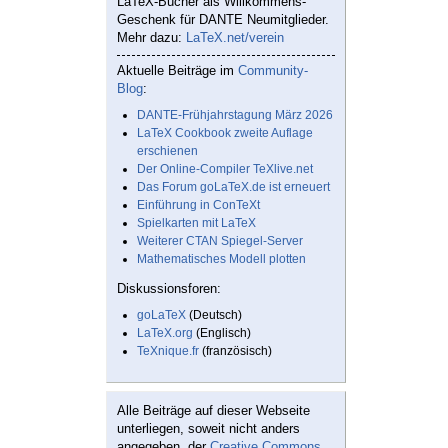
LaTeX-Bücher als Willkommens-
Geschenk für DANTE Neumitglieder.
Mehr dazu:
LaTeX.net/verein
Aktuelle Beiträge im
Community-
Blog
:
DANTE-Frühjahrstagung März 2026
LaTeX Cookbook zweite Auflage
erschienen
Der Online-Compiler TeXlive.net
Das Forum goLaTeX.de ist erneuert
Einführung in ConTeXt
Spielkarten mit LaTeX
Weiterer CTAN Spiegel-Server
Mathematisches Modell plotten
Diskussionsforen:
goLaTeX
(Deutsch)
LaTeX.org
(Englisch)
TeXnique.fr
(französisch)
Alle Beiträge auf dieser Webseite
unterliegen, soweit nicht anders
angegeben, der
Creative Commons