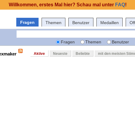
Willkommen, erstes Mal hier? Schau mal unter
FAQ
!
Fragen
Themen
Benutzer
Medaillen
Of
Fragen
Themen
Benutzer
texmaker
Aktive
Neueste
Beliebte
mit den meisten Sti