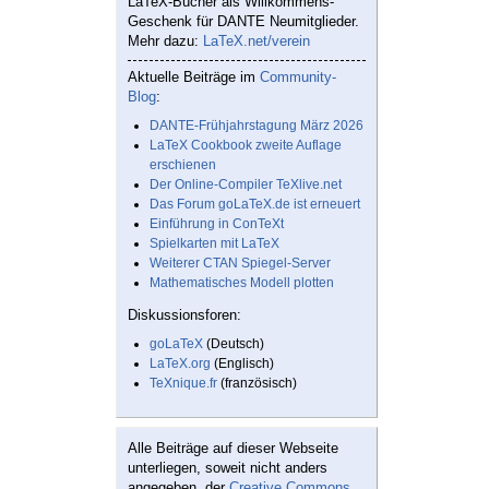
LaTeX-Bücher als Willkommens-
Geschenk für DANTE Neumitglieder.
Mehr dazu:
LaTeX.net/verein
Aktuelle Beiträge im
Community-
Blog
:
DANTE-Frühjahrstagung März 2026
LaTeX Cookbook zweite Auflage
erschienen
Der Online-Compiler TeXlive.net
Das Forum goLaTeX.de ist erneuert
Einführung in ConTeXt
Spielkarten mit LaTeX
Weiterer CTAN Spiegel-Server
Mathematisches Modell plotten
Diskussionsforen:
goLaTeX
(Deutsch)
LaTeX.org
(Englisch)
TeXnique.fr
(französisch)
Alle Beiträge auf dieser Webseite
unterliegen, soweit nicht anders
angegeben, der
Creative Commons