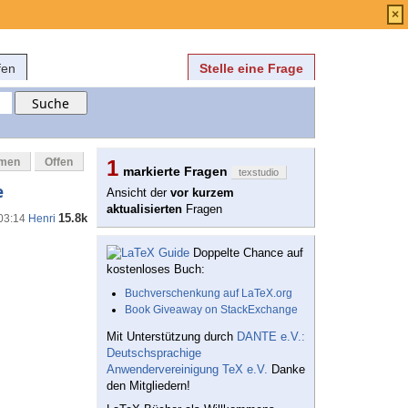
Anmelden
über
FAQ
×
fen
Stelle eine Frage
mmen
Offen
1
markierte Fragen
texstudio
e
Ansicht der
vor kurzem
aktualisierten
Fragen
15.8k
 03:14
Henri
Doppelte Chance auf
kostenloses Buch:
Buchverschenkung auf LaTeX.org
Book Giveaway on StackExchange
Mit Unterstützung durch
DANTE e.V.:
Deutschsprachige
Anwendervereinigung TeX e.V.
Danke
den Mitgliedern!