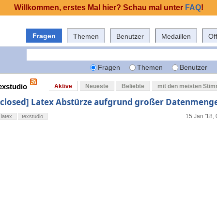
Willkommen, erstes Mal hier? Schau mal unter
FAQ
!
Fragen
Themen
Benutzer
Medaillen
Of
Fragen
Themen
Benutzer
exstudio
Aktive
Neueste
Beliebte
mit den meisten Sti
[closed] Latex Abstürze aufgrund großer Datenmeng
15 Jan '18,
latex
texstudio