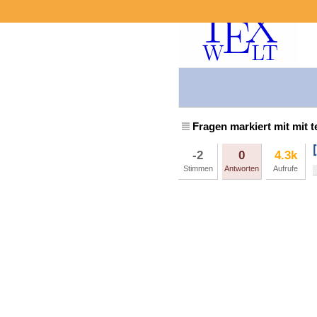
Fragen markiert mit mit t
-2
0
4.3k
Stimmen
Antworten
Aufrufe