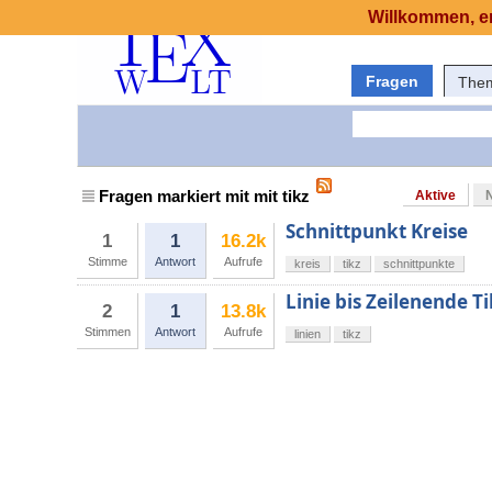
Willkommen, er
Fragen
The
Fragen markiert mit mit tikz
Aktive
Schnittpunkt Kreise
1
1
16.2k
Stimme
Antwort
Aufrufe
kreis
tikz
schnittpunkte
Linie bis Zeilenende Ti
2
1
13.8k
Stimmen
Antwort
Aufrufe
linien
tikz