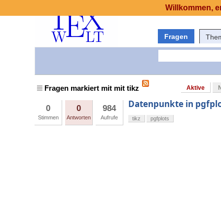
Willkommen, er
Fragen
The
Fragen markiert mit mit tikz
Aktive
Datenpunkte in pgfpl
0
0
984
Stimmen
Antworten
Aufrufe
tikz
pgfplots