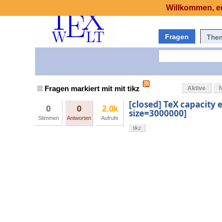
Willkommen, er
Fragen
The
Fragen markiert mit mit tikz
Aktive
[closed] TeX capacity
0
0
2.0k
size=3000000]
Stimmen
Antworten
Aufrufe
tikz