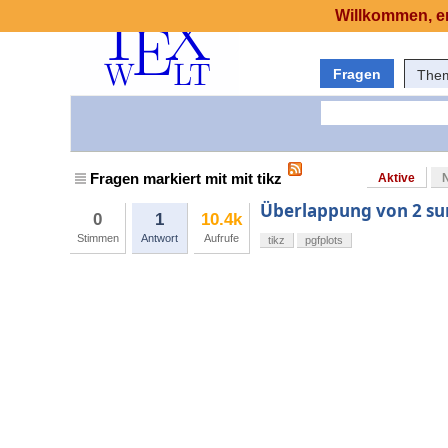
Willkommen, er
Fragen
The
Fragen markiert mit mit tikz
Aktive
Überlappung von 2 sur
0
1
10.4k
Stimmen
Antwort
Aufrufe
tikz
pgfplots