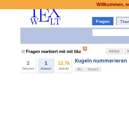
Willkommen, er
Fragen
The
Fragen markiert mit mit tikz
Aktive
Kugeln nummerieren
2
1
12.7k
Stimmen
Antwort
Aufrufe
tikz
foreach