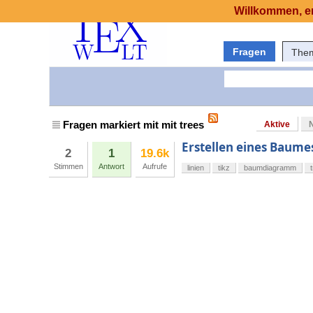
Willkommen, er
Fragen
The
Fragen markiert mit mit trees
Aktive
Erstellen eines Baumes
2
1
19.6k
Stimmen
Antwort
Aufrufe
linien
tikz
baumdiagramm