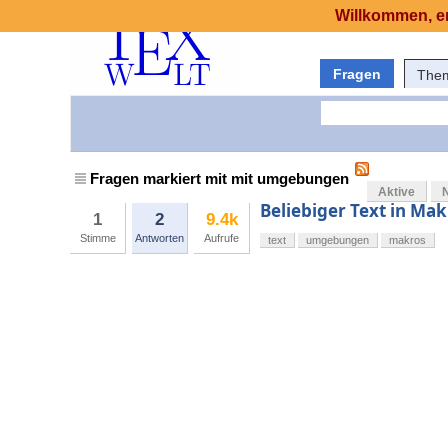
Willkommen, er
Fragen
The
Fragen markiert mit mit umgebungen
Aktive
Beliebiger Text in Ma
1
2
9.4k
Stimme
Antworten
Aufrufe
text
umgebungen
makros