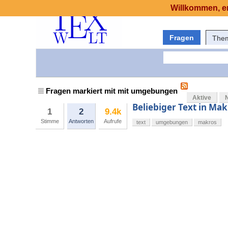
Willkommen, er
Fragen
The
Fragen markiert mit mit umgebungen
Aktive
Beliebiger Text in Ma
1
2
9.4k
Stimme
Antworten
Aufrufe
text
umgebungen
makros