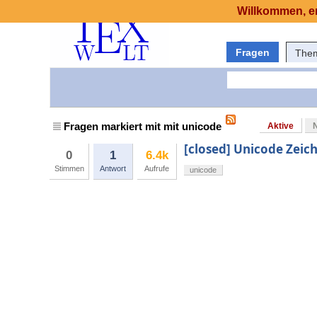
Willkommen, er
Fragen
The
Fragen markiert mit mit unicode
Aktive
[closed] Unicode Zeich
0
1
6.4k
Stimmen
Antwort
Aufrufe
unicode