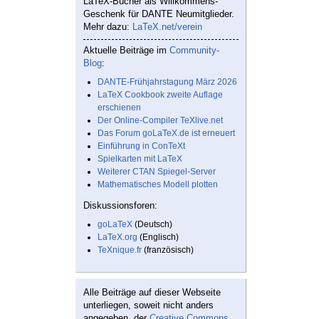
LaTeX-Bücher als Willkommens-
Geschenk für DANTE Neumitglieder.
Mehr dazu:
LaTeX.net/verein
Aktuelle Beiträge im
Community-
Blog
:
DANTE-Frühjahrstagung März 2026
LaTeX Cookbook zweite Auflage
erschienen
Der Online-Compiler TeXlive.net
Das Forum goLaTeX.de ist erneuert
Einführung in ConTeXt
Spielkarten mit LaTeX
Weiterer CTAN Spiegel-Server
Mathematisches Modell plotten
Diskussionsforen:
goLaTeX
(Deutsch)
LaTeX.org
(Englisch)
TeXnique.fr
(französisch)
Alle Beiträge auf dieser Webseite
unterliegen, soweit nicht anders
angegeben, der
Creative Commons