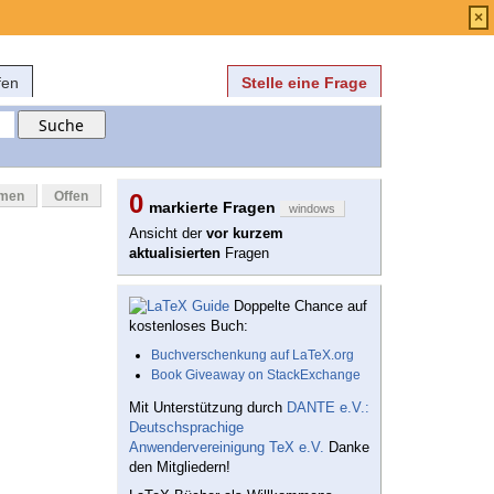
Anmelden
über
FAQ
×
fen
Stelle eine Frage
mmen
Offen
0
markierte Fragen
windows
Ansicht der
vor kurzem
aktualisierten
Fragen
Doppelte Chance auf
kostenloses Buch:
Buchverschenkung auf LaTeX.org
Book Giveaway on StackExchange
Mit Unterstützung durch
DANTE e.V.:
Deutschsprachige
Anwendervereinigung TeX e.V.
Danke
den Mitgliedern!