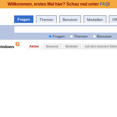
Willkommen, erstes Mal hier? Schau mal unter
FAQ
!
Fragen
Themen
Benutzer
Medaillen
Of
Fragen
Themen
Benutzer
 windows
Aktive
Neueste
Beliebte
mit den meisten Sti